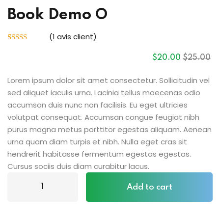
Book Demo O
(
1
avis client)
Noté
1
5.00
sur 5 basé
$
20
.00
$
25
.00
sur
notation
client
Lorem ipsum dolor sit amet consectetur. Sollicitudin vel
sed aliquet iaculis urna. Lacinia tellus maecenas odio
accumsan duis nunc non facilisis. Eu eget ultricies
volutpat consequat. Accumsan congue feugiat nibh
purus magna metus porttitor egestas aliquam. Aenean
urna quam diam turpis et nibh. Nulla eget cras sit
hendrerit habitasse fermentum egestas egestas.
Cursus sociis duis diam curabitur lacus.
Add to cart