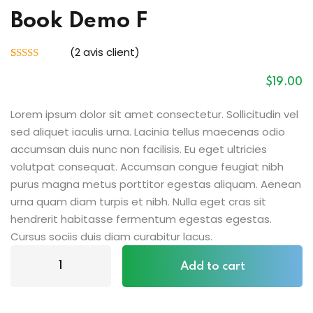
Book Demo F
(
2
avis client)
Noté
2
4.00
sur 5 basé
$
19
.00
sur
notations
client
Lorem ipsum dolor sit amet consectetur. Sollicitudin vel
sed aliquet iaculis urna. Lacinia tellus maecenas odio
accumsan duis nunc non facilisis. Eu eget ultricies
volutpat consequat. Accumsan congue feugiat nibh
purus magna metus porttitor egestas aliquam. Aenean
urna quam diam turpis et nibh. Nulla eget cras sit
hendrerit habitasse fermentum egestas egestas.
Cursus sociis duis diam curabitur lacus.
Add to cart